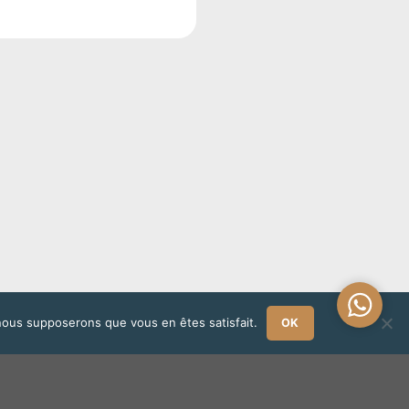
Une
, nous supposerons que vous en êtes satisfait.
OK
questio
?