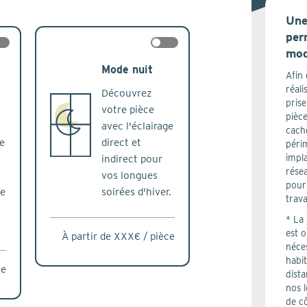
Une
per
ck
check
mod
Mode nuit
Afin 
réali
Découvrez
prise
votre pièce
pièce
avec l'éclairage
cache
e
direct et
périm
impl
indirect pour
rése
vos longues
pour
de
soirées d'hiver.
trava
* La 
est o
À partir de XXX€ / pièce
néces
habi
ce
dist
nos l
de cô