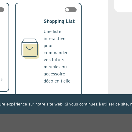
ck
check
Shopping List
Une liste
interactive
pour
commander
vos futurs
meubles ou
accessoire
is
déco en 1 clic.
Sur devis
ure expérience sur notre site web. Si vous continuez à utiliser ce site
ck
check