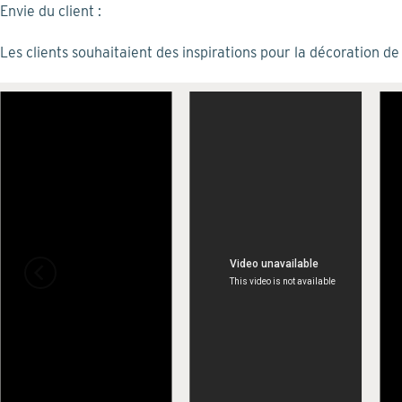
Skip
Envie du client :
to
Les clients souhaitaient des inspirations pour la décoration d
content